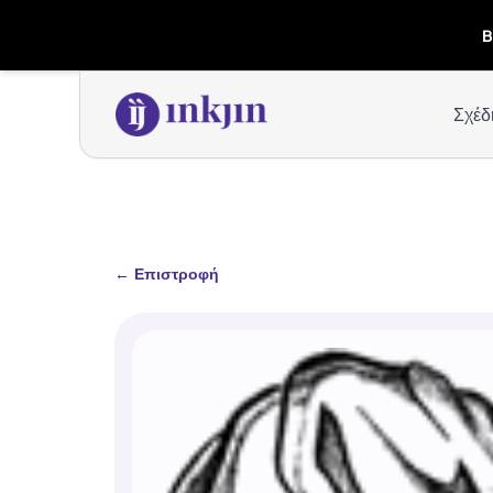
B
Σχέδ
←
Επιστροφή