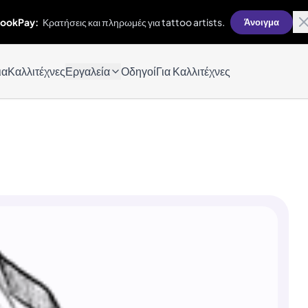
ookPay:
Κρατήσεις και πληρωμές για tattoo artists.
Άνοιγμα
ια
Καλλιτέχνες
Εργαλεία
Οδηγοί
Για Καλλιτέχνες