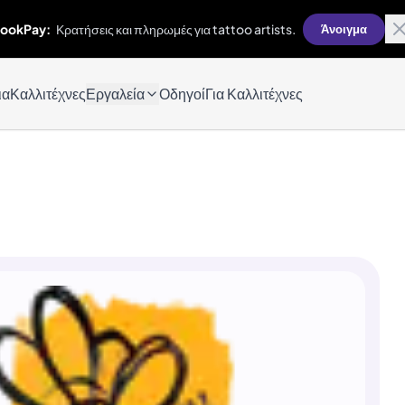
ookPay:
Κρατήσεις και πληρωμές για tattoo artists.
Άνοιγμα
ια
Καλλιτέχνες
Εργαλεία
Οδηγοί
Για Καλλιτέχνες