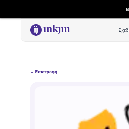
B
Σχέδ
←
Επιστροφή