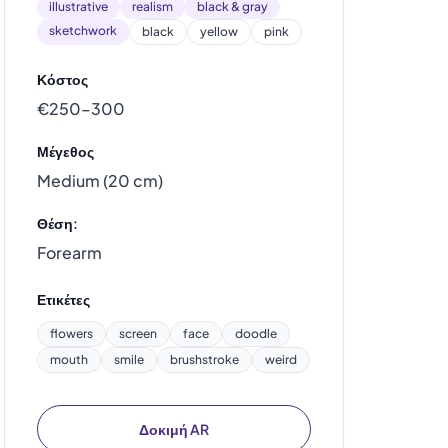
illustrative
realism
black & gray
sketchwork
black
yellow
pink
Κόστος
€250–300
Μέγεθος
Medium (20 cm)
Θέση:
Forearm
Ετικέτες
flowers
screen
face
doodle
mouth
smile
brushstroke
weird
Δοκιμή AR