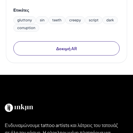
Ετικέτες
gluttony
sin
teeth
creepy
script
dark
corruption
Δοκιμή AR
Ενδυναμώνουμε tattoo artists και λάτρεις του τατουάζ
σε όλο τον κόσμο. Η ολοκληρωμένη πλατφόρμα για