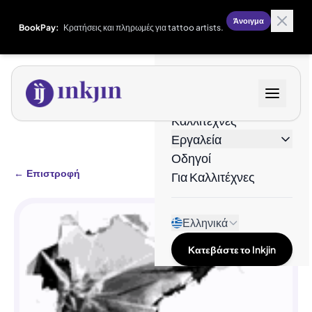
Άνοιγμα
BookPay:
Κρατήσεις και πληρωμές για tattoo artists.
Σχέδια
Καλλιτέχνες
Εργαλεία
Οδηγοί
←
Επιστροφή
Για Καλλιτέχνες
Ελληνικά
Κατεβάστε το Inkjin