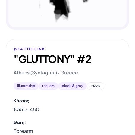
@ZACHOSINK
"GLUTTONY" #2
Athens (Syntagma) · Greece
illustrative
realism
black & gray
black
Κόστος
€350–450
Θέση:
Forearm