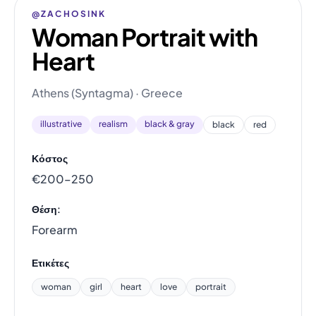
@ZACHOSINK
Woman Portrait with
Heart
Athens (Syntagma) · Greece
illustrative
realism
black & gray
black
red
Κόστος
€200–250
Θέση:
Forearm
Ετικέτες
woman
girl
heart
love
portrait