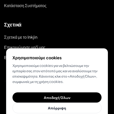
Κατάσταση Συστήματος
Σχετικά
Σχετικά με το Inkjin
Επικοινώνησε μαζί μας
Branding Kit
Χρησιμοποιούμε cookies
Χρησιμοποιούμε cookies για να βελτιώσουμε την
εμπειρία σας στον ιστότοπό μας και να αναλύσουμε την
επισκεψιμότητα. Κάνοντας κλικ στο «Αποδοχή Όλων»,
συμφωνείς με τη χρήση cookies.
© 2026 Inkjin
Αποδοχή Όλων
Πολιτική Απορρήτου
Όροι Χρήσης
DSA
Cookies
Απόρριψη