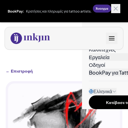
Άνοιγμα
BookPay:
Κρατήσεις και πληρωμές για tattoo artists.
Σχέδια
Καλλιτέχνες
Εργαλεία
Οδηγοί
←
Επιστροφή
BookPay για Tatt
Ελληνικά
Κατέβασε το