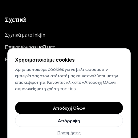
Σχετικά
Σχετικά με το Inkjin
Επικοινώνησε μαζί μας
Branding Kit
Χρησιμοποιούμε cookies
Χρησιμοποιούμε cookies για να βελτιώσουμε την
εμπειρία σας στον ιστότοπό μας και να αναλύσουμε την
επισκεψιμότητα. Κάνοντας κλικ στο «Αποδοχή Όλων»,
συμφωνείς με τη χρήση cookies.
© 2026 Inkjin
Αποδοχή Όλων
Πολιτική Απορρήτου
Όροι Χρήσης
DSA
Cookies
Απόρριψη
Προτιμήσεις