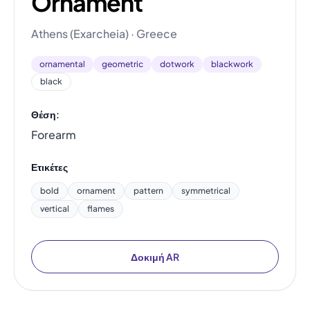
Ornament
Athens (Exarcheia) · Greece
ornamental
geometric
dotwork
blackwork
black
Θέση:
Forearm
Ετικέτες
bold
ornament
pattern
symmetrical
vertical
flames
Δοκιμή AR