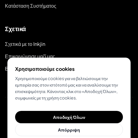
Κατάσταση Συστήματος
Σχετικά
Σχετικά με το Inkjin
Επικοινώνησε μαζί μας
Branding Kit
Χρησιμοποιούμε cookies
Χρησιμοποιούμε cookies για να βελτιώσουμε την
εμπειρία σας στον ιστότοπό μας και να αναλύσουμε την
επισκεψιμότητα. Κάνοντας κλικ στο «Αποδοχή Όλων»,
συμφωνείς με τη χρήση cookies.
© 2026 Inkjin
Αποδοχή Όλων
Πολιτική Απορρήτου
Όροι Χρήσης
DSA
Cookies
Απόρριψη