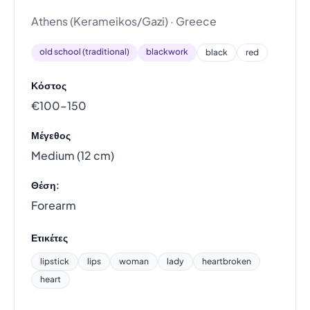
Athens (Kerameikos/Gazi) · Greece
old school (traditional)
blackwork
black
red
Κόστος
€100–150
Μέγεθος
Medium (12 cm)
Θέση:
Forearm
Ετικέτες
lipstick
lips
woman
lady
heartbroken
heart