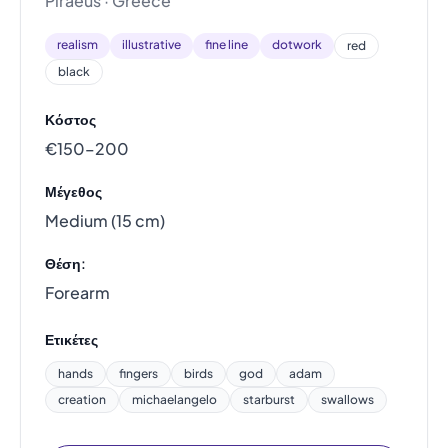
Piraeus · Greece
realism
illustrative
fine line
dotwork
red
black
Κόστος
€150–200
Μέγεθος
Medium (15 cm)
Θέση:
Forearm
Ετικέτες
hands
fingers
birds
god
adam
creation
michaelangelo
starburst
swallows