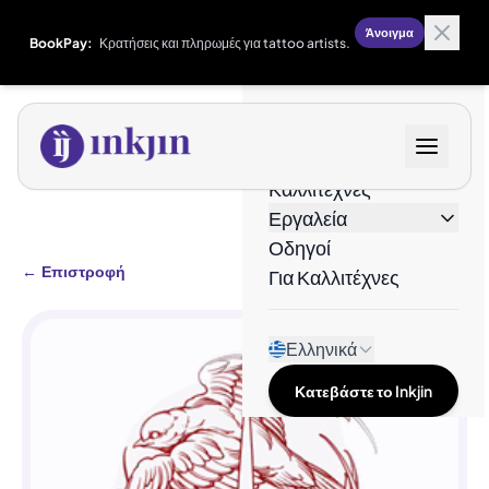
Άνοιγμα
BookPay:
Κρατήσεις και πληρωμές για tattoo artists.
Σχέδια
Καλλιτέχνες
Εργαλεία
Οδηγοί
←
Επιστροφή
Για Καλλιτέχνες
Ελληνικά
Κατεβάστε το Inkjin