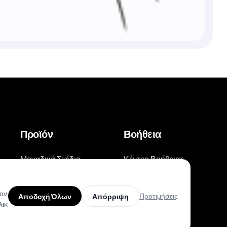
Προϊόν
Βοήθεια
Μοναδικά Σχέδια
Κέντρο Βοήθειας
Κορυφαίοι Καλλιτέχνες
Οδηγοί Τατουάζ
τον
Προτιμήσεις
Αποδοχή Όλων
Απόρριψη
Δοκιμή AR
Βίντεο-οδηγοί στο
λικ
Youtube
AI Εκτιμητής Τιμής