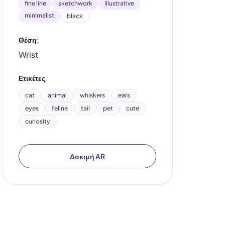
fine line
sketchwork
illustrative
minimalist
black
Θέση:
Wrist
Ετικέτες
cat
animal
whiskers
ears
eyes
feline
tail
pet
cute
curiosity
Δοκιμή AR