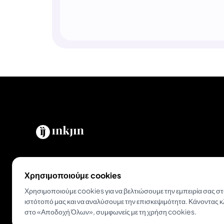
Ενδυναμώνουμε tattoo artists και λάτρεις του
τατουάζ σε όλο τον κόσμο. Η ολοκληρωμένη
Χρησιμοποιούμε cookies
πλατφόρμα για σύγχρονα στούντιο και
Χρησιμοποιούμε cookies για να βελτιώσουμε την εμπειρία σας σ
καλλιτέχνες.
ιστότοπό μας και να αναλύσουμε την επισκεψιμότητα. Κάνοντας κ
στο «Αποδοχή Όλων», συμφωνείς με τη χρήση cookies.