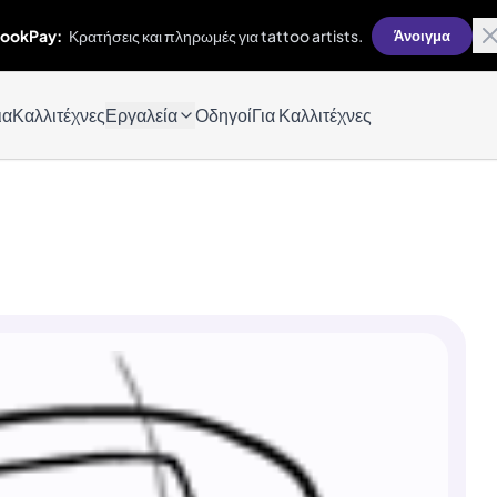
ookPay:
Κρατήσεις και πληρωμές για tattoo artists.
Άνοιγμα
ια
Καλλιτέχνες
Εργαλεία
Οδηγοί
Για Καλλιτέχνες