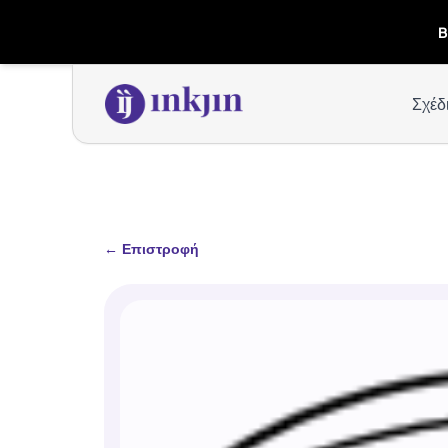
B
Σχέδ
←
Επιστροφή