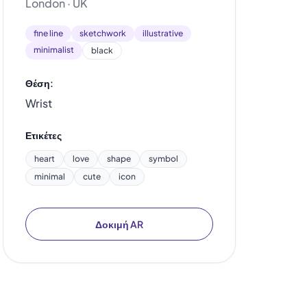
London · UK
fine line
sketchwork
illustrative
minimalist
black
Θέση:
Wrist
Ετικέτες
heart
love
shape
symbol
minimal
cute
icon
Δοκιμή AR