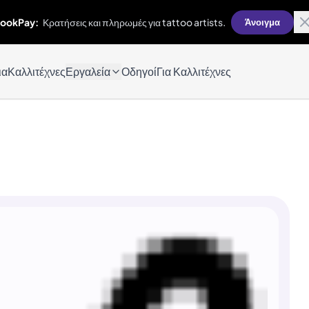
ookPay:
Κρατήσεις και πληρωμές για tattoo artists.
Άνοιγμα
ια
Καλλιτέχνες
Εργαλεία
Οδηγοί
Για Καλλιτέχνες