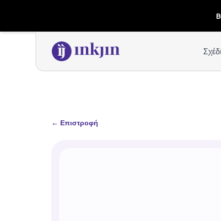
B
Σχέδ
←
Επιστροφή