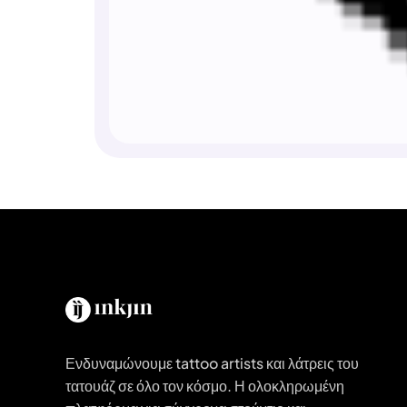
Ενδυναμώνουμε tattoo artists και λάτρεις του
τατουάζ σε όλο τον κόσμο. Η ολοκληρωμένη