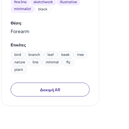
fine line
sketchwork
illustrative
minimalist
black
Θέση:
Forearm
Ετικέτες
bird
branch
leaf
beak
tree
nature
line
minimal
fly
plant
Δοκιμή AR