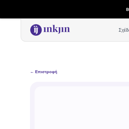
B
Σχέδ
←
Επιστροφή