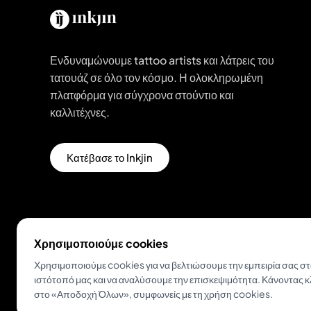
Ενδυναμώνουμε tattoo artists και λάτρεις του
τατουάζ σε όλο τον κόσμο. Η ολοκληρωμένη
πλατφόρμα για σύγχρονα στούντιο και
καλλιτέχνες.
Κατέβασε το Inkjin
Χρησιμοποιούμε cookies
Χρησιμοποιούμε cookies για να βελτιώσουμε την εμπειρία σας σ
ιστότοπό μας και να αναλύσουμε την επισκεψιμότητα. Κάνοντας κ
© 2026 Inkjin
Πολιτική Απορρήτου
Όροι Χρήσης
στο «Αποδοχή Όλων», συμφωνείς με τη χρήση cookies.