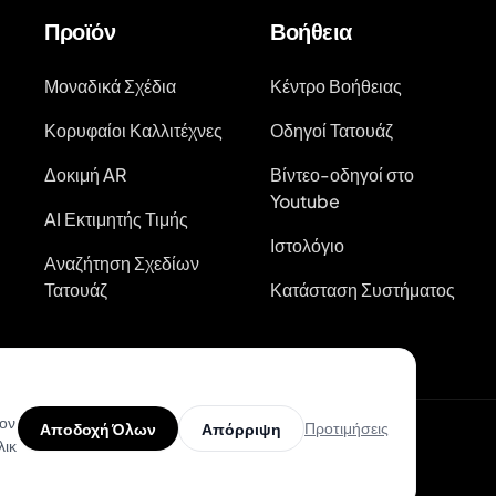
Προϊόν
Βοήθεια
Μοναδικά Σχέδια
Κέντρο Βοήθειας
Κορυφαίοι Καλλιτέχνες
Οδηγοί Τατουάζ
Δοκιμή AR
Βίντεο-οδηγοί στο
Youtube
AI Εκτιμητής Τιμής
Ιστολόγιο
Αναζήτηση Σχεδίων
Τατουάζ
Κατάσταση Συστήματος
τον
Προτιμήσεις
Αποδοχή Όλων
Απόρριψη
λικ