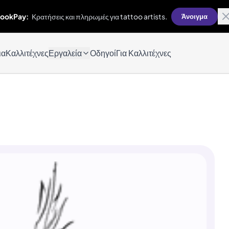
ookPay:
Κρατήσεις και πληρωμές για tattoo artists.
Άνοιγμα
ια
Καλλιτέχνες
Εργαλεία
Οδηγοί
Για Καλλιτέχνες