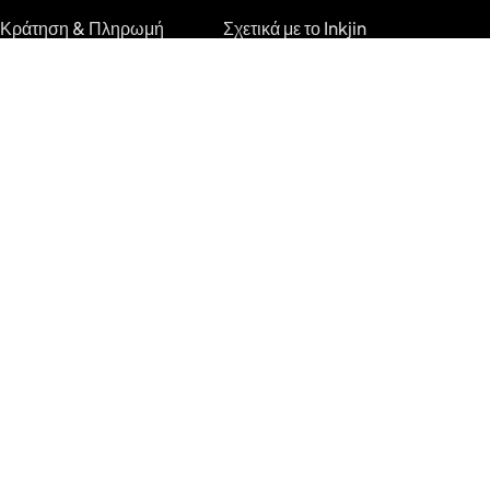
Κράτηση & Πληρωμή
Σχετικά με το Inkjin
Ξεκινήστε Κρατήσεις
Επικοινωνία
Κιτ Επωνυμίας