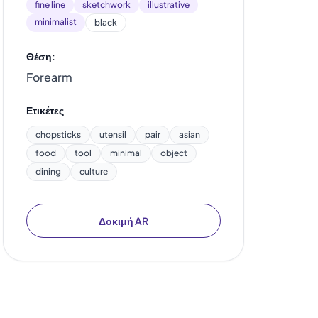
fine line
sketchwork
illustrative
minimalist
black
Θέση:
Forearm
Ετικέτες
chopsticks
utensil
pair
asian
food
tool
minimal
object
dining
culture
Δοκιμή AR