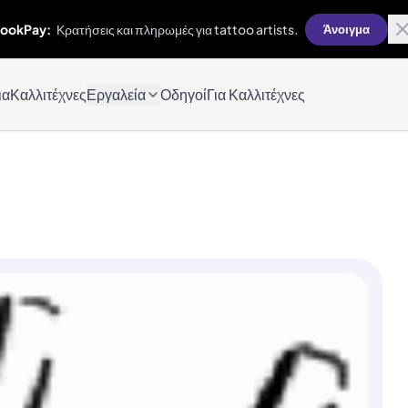
ookPay:
Κρατήσεις και πληρωμές για tattoo artists.
Άνοιγμα
ια
Καλλιτέχνες
Εργαλεία
Οδηγοί
Για Καλλιτέχνες