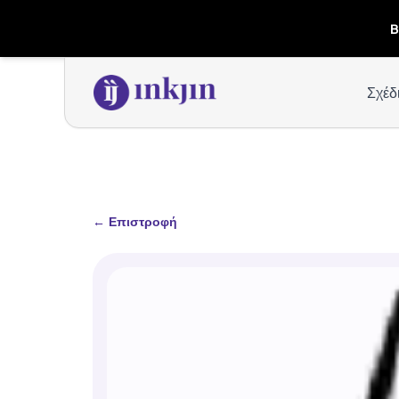
B
Σχέδ
←
Επιστροφή