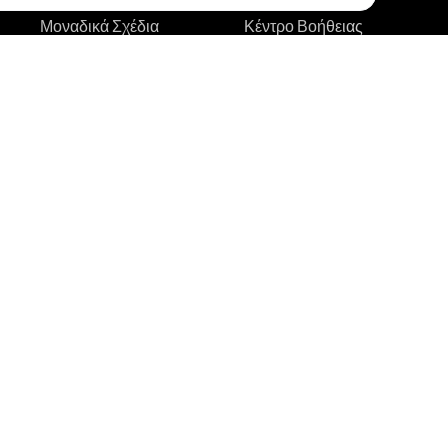
Μοναδικά Σχέδια
Κέντρο Βοήθειας
Κορυφαίοι Καλλιτέχνες
Οδηγοί Τατουάζ
Δοκιμή AR
Βίντεο-οδηγοί στο
Youtube
AI Εκτιμητής Τιμής
Ιστολόγιο
Αναζήτηση Σχεδίων
Τατουάζ
Κατάσταση Συστήματος