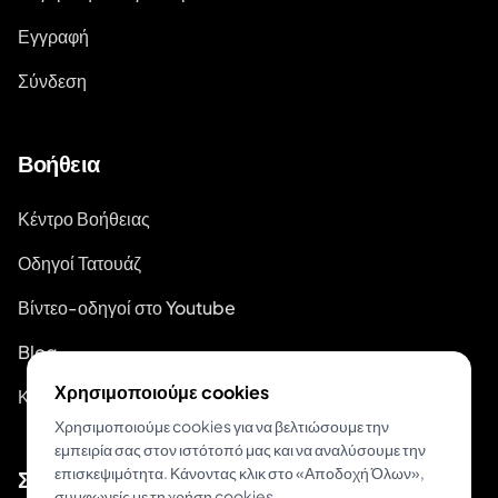
Εγγραφή
Σύνδεση
Βοήθεια
Κέντρο Βοήθειας
Οδηγοί Τατουάζ
Βίντεο-οδηγοί στο Youtube
Blog
Χρησιμοποιούμε cookies
Κατάσταση Συστήματος
Χρησιμοποιούμε cookies για να βελτιώσουμε την
εμπειρία σας στον ιστότοπό μας και να αναλύσουμε την
επισκεψιμότητα. Κάνοντας κλικ στο «Αποδοχή Όλων»,
Σχετικά
συμφωνείς με τη χρήση cookies.