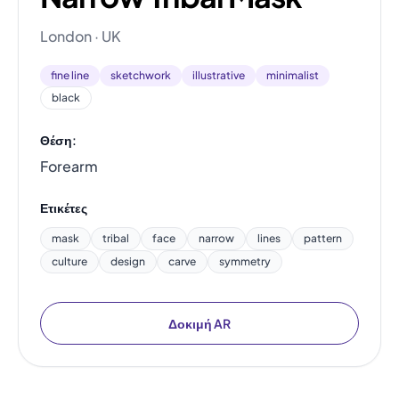
London · UK
fine line
sketchwork
illustrative
minimalist
black
Θέση:
Forearm
Ετικέτες
mask
tribal
face
narrow
lines
pattern
culture
design
carve
symmetry
Δοκιμή AR