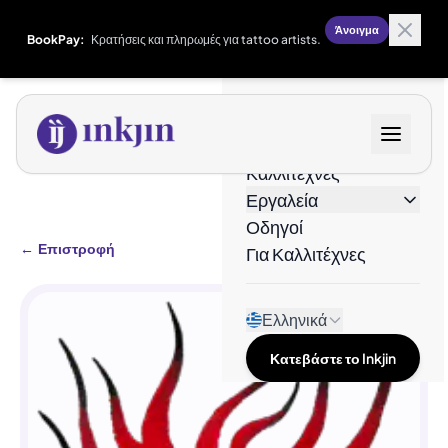
Άνοιγμα
BookPay:
Κρατήσεις και πληρωμές για tattoo artists.
Σχέδια
Καλλιτέχνες
Εργαλεία
Οδηγοί
←
Επιστροφή
Για Καλλιτέχνες
Ελληνικά
Κατεβάστε το Inkjin