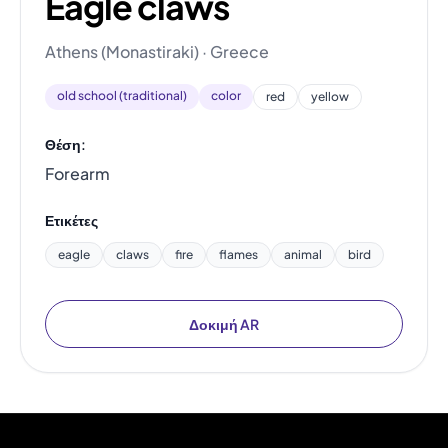
Eagle claws
Athens (Monastiraki) · Greece
old school (traditional)
color
red
yellow
Θέση:
Forearm
Ετικέτες
eagle
claws
fire
flames
animal
bird
Δοκιμή AR