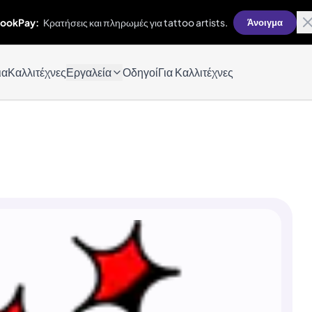
ookPay:
Κρατήσεις και πληρωμές για tattoo artists.
Άνοιγμα
ια
Καλλιτέχνες
Εργαλεία
Οδηγοί
Για Καλλιτέχνες