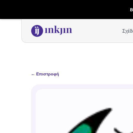
B
Σχέδ
←
Επιστροφή