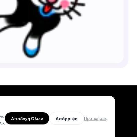
τον
Προτιμήσεις
Προϊόν
Βοήθεια
Αποδοχή Όλων
Απόρριψη
λικ
Μοναδικά Σχέδια
Κέντρο Βοήθειας