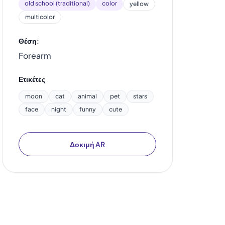
old school (traditional)
color
yellow
multicolor
Θέση:
Forearm
Ετικέτες
moon
cat
animal
pet
stars
face
night
funny
cute
Δοκιμή AR