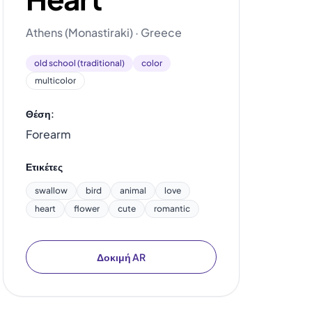
Athens (Monastiraki) · Greece
old school (traditional)
color
multicolor
Θέση:
Forearm
Ετικέτες
swallow
bird
animal
love
heart
flower
cute
romantic
Δοκιμή AR