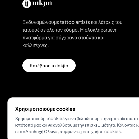
Ενδυναμώνουμε tattoo artists και λάτρεις του
τατουάζ σε όλο τον κόσμο. Η ολοκληρωμένη
πλατφόρμα για σύγχρονα στούντιο και
καλλιτέχνες.
Κατέβασε το Inkjin
Χρησιμοποιούμε cookies
Χρησιμοποιούμε cookies για να βελτιώσουμε την εμπειρία σας σ
© 2026 Inkjin
Πολιτική Απορρήτου
Όροι Χρήσης
ιστότοπό μας και να αναλύσουμε την επισκεψιμότητα. Κάνοντας κ
στο «Αποδοχή Όλων», συμφωνείς με τη χρήση cookies.