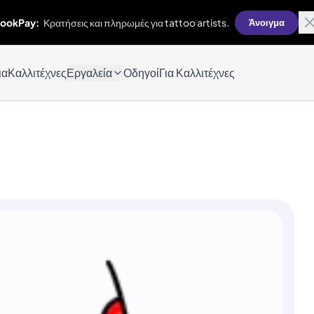
ookPay:
Κρατήσεις και πληρωμές για tattoo artists.
Άνοιγμα
ια
Καλλιτέχνες
Εργαλεία
Οδηγοί
Για Καλλιτέχνες