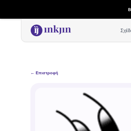
B
Σχέδ
←
Επιστροφή