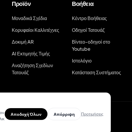
Προϊόν
Βοήθεια
Μοναδικά Σχέδια
Κέντρο Βοήθειας
Κορυφαίοι Καλλιτέχνες
Οδηγοί Τατουάζ
Δοκιμή AR
Βίντεο-οδηγοί στο
Youtube
AI Εκτιμητής Τιμής
Ιστολόγιο
Αναζήτηση Σχεδίων
Τατουάζ
Κατάσταση Συστήματος
τον
Προτιμήσεις
Αποδοχή Όλων
Απόρριψη
λικ