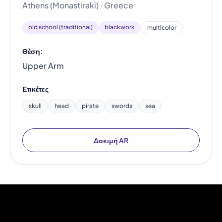
Athens (Monastiraki) · Greece
old school (traditional)
blackwork
multicolor
Θέση:
Upper Arm
Ετικέτες
skull
head
pirate
swords
sea
Δοκιμή AR