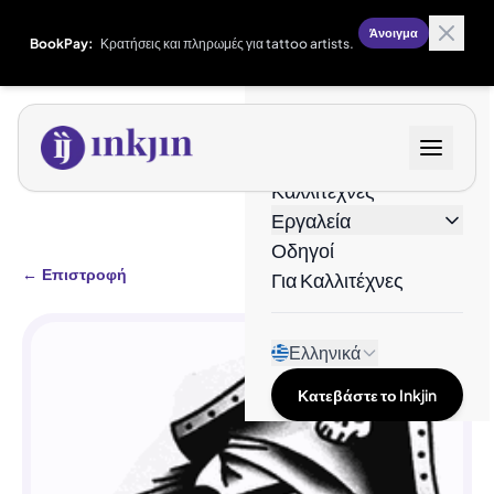
Άνοιγμα
BookPay:
Κρατήσεις και πληρωμές για tattoo artists.
Σχέδια
Καλλιτέχνες
Εργαλεία
Οδηγοί
←
Επιστροφή
Για Καλλιτέχνες
Ελληνικά
Κατεβάστε το Inkjin