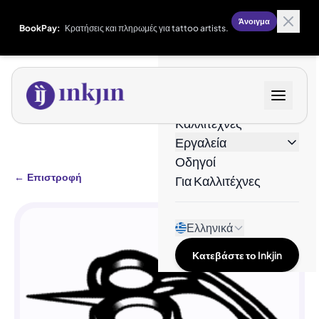
Άνοιγμα
BookPay:
Κρατήσεις και πληρωμές για tattoo artists.
Σχέδια
Καλλιτέχνες
Εργαλεία
Οδηγοί
←
Επιστροφή
Για Καλλιτέχνες
Ελληνικά
Κατεβάστε το Inkjin