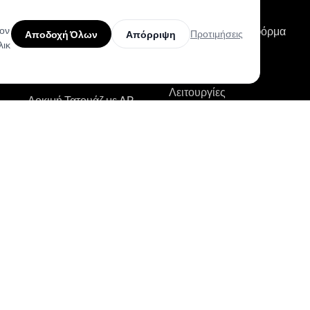
Ανακάλυψε Μοναδικά
Σχέδια
τον
BookPay — Πλατφόρμα
Προτιμήσεις
Αποδοχή Όλων
Απόρριψη
λικ
Κρατήσεων για
Βρες Κορυφαίους
Καλλιτέχνες
Καλλιτέχνες
Λειτουργίες
Δοκιμή Τατουάζ με AR
Κόστος
Εκτίμηση Κόστους με AI
Σύγκριση
Αναζήτηση Σχεδίων
Ανταγωνισμού
Τατουάζ
Εγγραφή
Κατάλογος Καλλιτεχνών
Σύνδεση