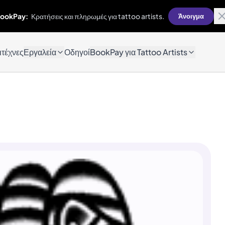
ookPay:
Κρατήσεις και πληρωμές για tattoo artists.
Άνοιγμα
ιτέχνες
Εργαλεία
Οδηγοί
BookPay για Tattoo Artists