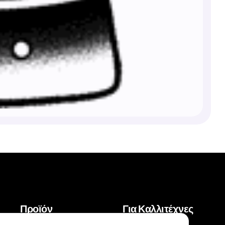
Προϊόν
Για Καλλιτέχνες
Τατουάζ