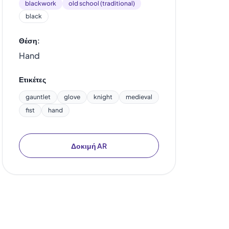
blackwork
old school (traditional)
black
Θέση:
Hand
Ετικέτες
gauntlet
glove
knight
medieval
fist
hand
Δοκιμή AR