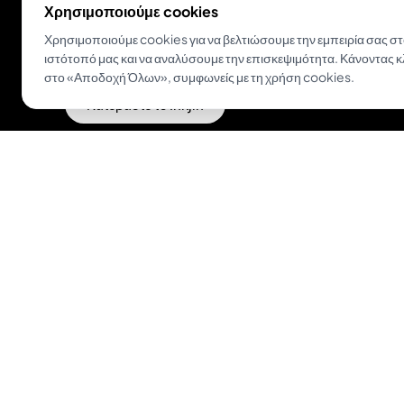
Χρησιμοποιούμε cookies
Ο πιο εύκολος τρόπος να μετατρέψεις μια ιδέα σε
Χρησιμοποιούμε cookies για να βελτιώσουμε την εμπειρία σας σ
τατουάζ.
ιστότοπό μας και να αναλύσουμε την επισκεψιμότητα. Κάνοντας κ
στο «Αποδοχή Όλων», συμφωνείς με τη χρήση cookies.
Κατεβάστε το Inkjin