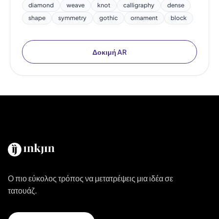
diamond
weave
knot
calligraphy
dense
shape
symmetry
gothic
ornament
block
Δοκιμή AR
Ο πιο εύκολος τρόπος να μετατρέψεις μια ιδέα σε
τατουάζ.