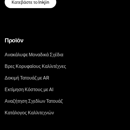
Κατεβάστε το Inkjin
Προϊόν
Ανακάλυψε Μοναδικά Σχέδια
Βρες Κορυφαίους Καλλιτέχνες
Δοκιμή Τατουάζ με AR
Εκτίμηση Κόστους με AI
Αναζήτηση Σχεδίων Τατουάζ
Κατάλογος Καλλιτεχνών