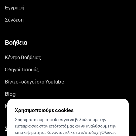
Εγγραφή
Σύνδεση
Βοήθεια
Κέντρο Βοήθειας
Οδηγοί Τατουάζ
Βίντεο-οδηγοί στο Youtube
Blog
Κατάσταση Συστήματος
Χρησιμοποιούμε cookies
Χρησιμοποιούμε cookies για να βελτιώσουμε την
εμπειρία σας στον ιστότοπό μας και να αναλύσουμε την
Σχετικά
επισκεψιμότητα. Κάνοντας κλικ στο «Αποδοχή Όλων»,