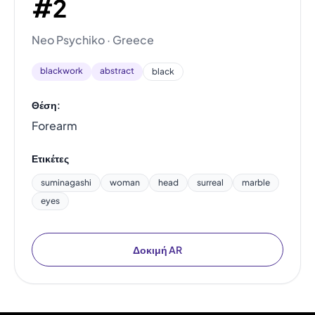
#2
Neo Psychiko · Greece
blackwork
abstract
black
Θέση:
Forearm
Ετικέτες
suminagashi
woman
head
surreal
marble
eyes
Δοκιμή AR