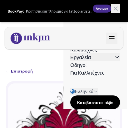
Άνοιγμα
BookPay:
Κρατήσεις και πληρωμές για tattoo artists.
Σχέδια
Καλλιτέχνες
Εργαλεία
Οδηγοί
←
Επιστροφή
Για Καλλιτέχνες
Ελληνικά
Κατεβάστε το Inkjin