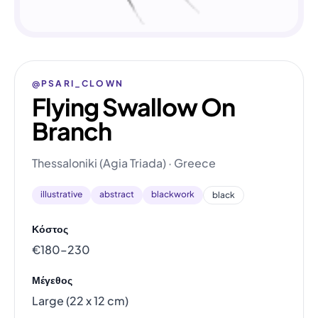
@PSARI_CLOWN
Flying Swallow On
Branch
Thessaloniki (Agia Triada) · Greece
illustrative
abstract
blackwork
black
Κόστος
€180–230
Μέγεθος
Large (22 x 12 cm)