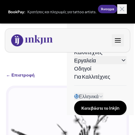
Άνοιγμα
BookPay:
Κρατήσεις και πληρωμές για tattoo artists.
Σχέδια
Καλλιτέχνες
Εργαλεία
Οδηγοί
←
Επιστροφή
Για Καλλιτέχνες
Ελληνικά
Κατεβάστε το Inkjin