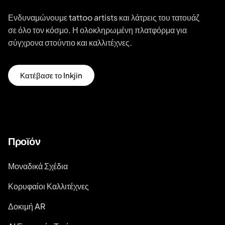
Ενδυναμώνουμε tattoo artists και λάτρεις του τατουάζ
σε όλο τον κόσμο. Η ολοκληρωμένη πλατφόρμα για
σύγχρονα στούντιο και καλλιτέχνες.
Κατέβασε το Inkjin
Προϊόν
Μοναδικά Σχέδια
Κορυφαίοι Καλλιτέχνες
Δοκιμή AR