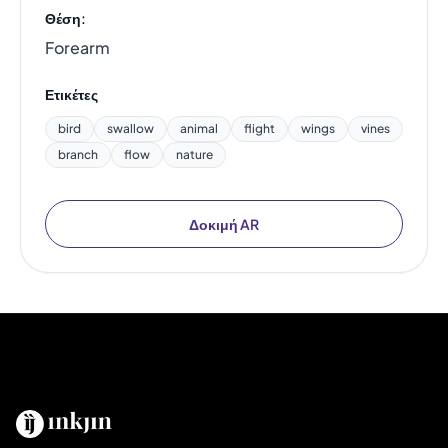
Θέση:
Forearm
Ετικέτες
bird
swallow
animal
flight
wings
vines
branch
flow
nature
Δοκιμή AR