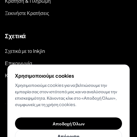
Κράτηση & Πληρωμή
Ξεκινήστε Κρατήσεις
Σχετικά
Σχετικά με το Inkjin
Επικοινωνία
Κιτ Επωνυμίας
Χρησιμοποιούμε cookies
Χρησιμοποιούμε cookies για να βελτιώσουμε την
εμπειρία σας στον ιστότοπό μας και να αναλύσουμε την
επισκεψιμότητα. Κάνοντας κλικ στο «Αποδοχή Όλων»,
συμφωνείς με τη χρήση cookies.
© 2026 Inkjin
Αποδοχή Όλων
Πολιτική Απορρήτου
Όροι Χρήσης
Απόρριψη