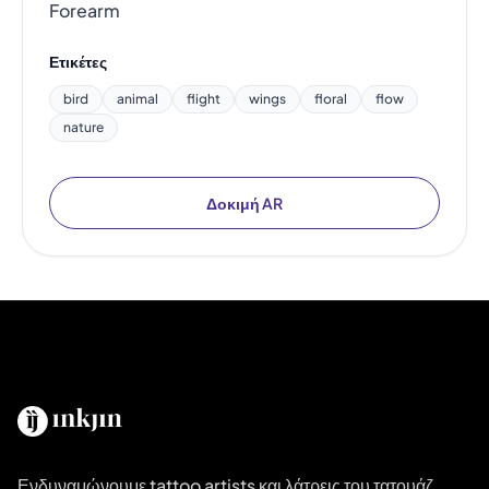
Forearm
Ετικέτες
bird
animal
flight
wings
floral
flow
nature
Δοκιμή AR
Ενδυναμώνουμε tattoo artists και λάτρεις του τατουάζ