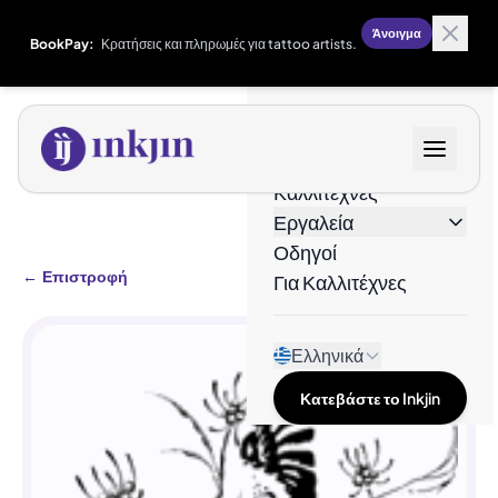
Άνοιγμα
BookPay:
Κρατήσεις και πληρωμές για tattoo artists.
Σχέδια
Καλλιτέχνες
Εργαλεία
Οδηγοί
←
Επιστροφή
Για Καλλιτέχνες
Ελληνικά
Κατεβάστε το Inkjin