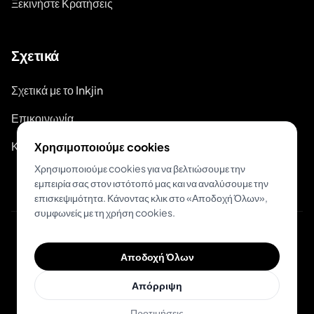
Ξεκινήστε Κρατήσεις
Σχετικά
Σχετικά με το Inkjin
Επικοινωνία
Κιτ Επωνυμίας
Χρησιμοποιούμε cookies
Χρησιμοποιούμε cookies για να βελτιώσουμε την
εμπειρία σας στον ιστότοπό μας και να αναλύσουμε την
επισκεψιμότητα. Κάνοντας κλικ στο «Αποδοχή Όλων»,
συμφωνείς με τη χρήση cookies.
© 2026 Inkjin
Αποδοχή Όλων
Πολιτική Απορρήτου
Όροι Χρήσης
Απόρριψη
Προτιμήσεις