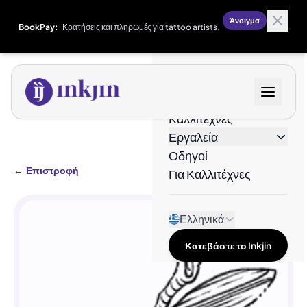
Άνοιγμα
BookPay:
Κρατήσεις και πληρωμές για tattoo artists.
Σχέδια
Καλλιτέχνες
Εργαλεία
Οδηγοί
←
Επιστροφή
Για Καλλιτέχνες
Ελληνικά
Κατεβάστε το Inkjin