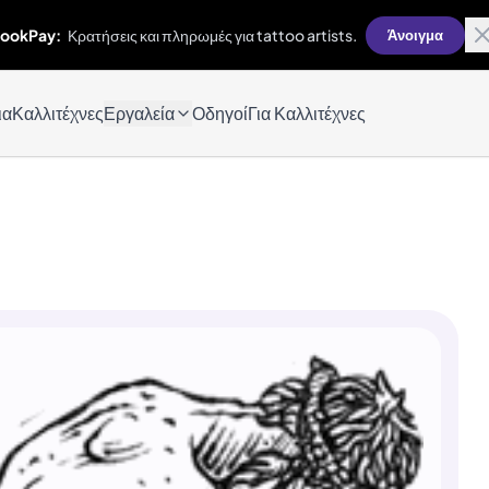
ookPay:
Κρατήσεις και πληρωμές για tattoo artists.
Άνοιγμα
ια
Καλλιτέχνες
Εργαλεία
Οδηγοί
Για Καλλιτέχνες