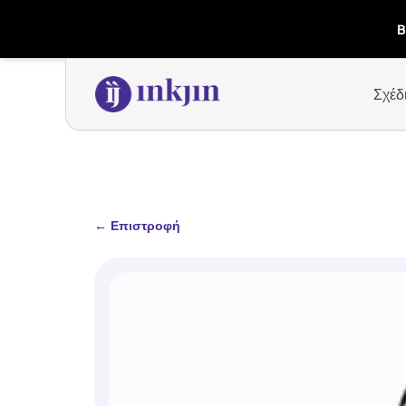
B
Σχέδ
←
Επιστροφή