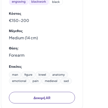
engraving
blackwork
black
Κόστος
€150–200
Μέγεθος
Medium (14 cm)
Θέση:
Forearm
Ετικέτες
man
figure
kneel
anatomy
emotional
pain
medieval
sad
Δοκιμή AR