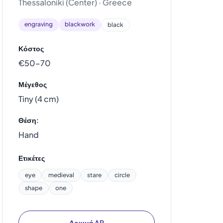
Thessaloniki (Center) · Greece
engraving
blackwork
black
Κόστος
€50–70
Μέγεθος
Tiny (4 cm)
Θέση:
Hand
Ετικέτες
eye
medieval
stare
circle
shape
one
Δοκιμή AR