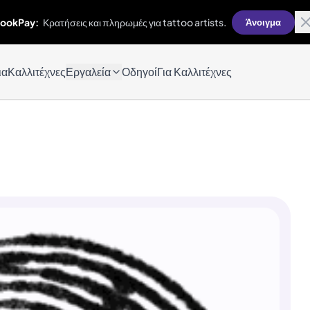
ookPay:
Κρατήσεις και πληρωμές για tattoo artists.
Άνοιγμα
ια
Καλλιτέχνες
Εργαλεία
Οδηγοί
Για Καλλιτέχνες