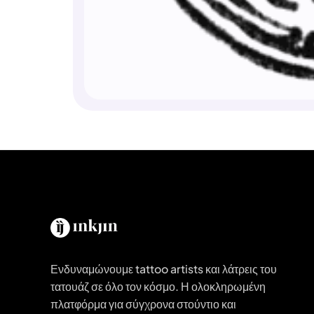
Ενδυναμώνουμε tattoo artists και λάτρεις του
τατουάζ σε όλο τον κόσμο. Η ολοκληρωμένη
πλατφόρμα για σύγχρονα στούντιο και