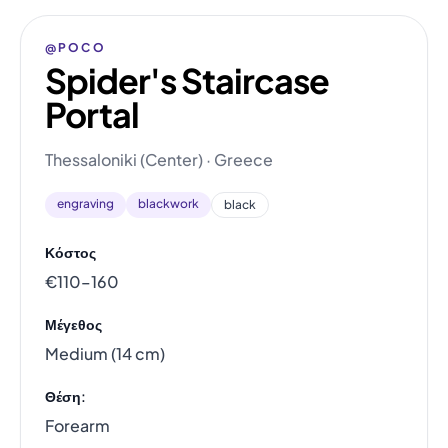
@POCO
Spider's Staircase
Portal
Thessaloniki (Center) · Greece
engraving
blackwork
black
Κόστος
€110–160
Μέγεθος
Medium (14 cm)
Θέση:
Forearm