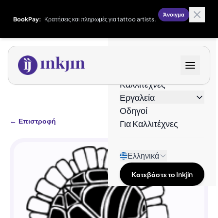
Άνοιγμα
BookPay:
Κρατήσεις και πληρωμές για tattoo artists.
Σχέδια
Καλλιτέχνες
Εργαλεία
Οδηγοί
←
Επιστροφή
Για Καλλιτέχνες
Ελληνικά
Κατεβάστε το Inkjin