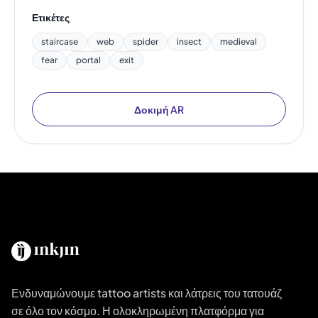
Ετικέτες
staircase
web
spider
insect
medieval
fear
portal
exit
Δοκιμή AR
Ενδυναμώνουμε tattoo artists και λάτρεις του τατουάζ
σε όλο τον κόσμο. Η ολοκληρωμένη πλατφόρμα για