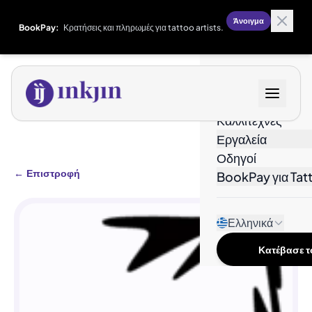
Άνοιγμα
BookPay:
Κρατήσεις και πληρωμές για tattoo artists.
Σχέδια
Καλλιτέχνες
Εργαλεία
Οδηγοί
←
Επιστροφή
BookPay για Tatt
Ελληνικά
Κατέβασε το