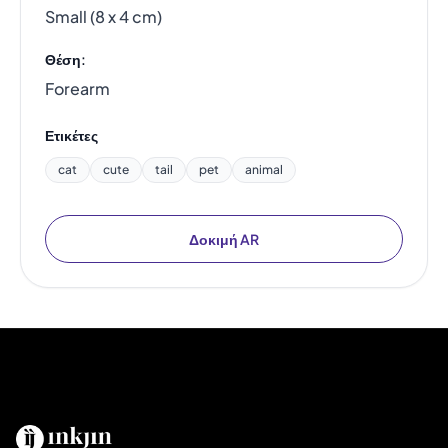
Small (8 x 4 cm)
Θέση:
Forearm
Ετικέτες
cat
cute
tail
pet
animal
Δοκιμή AR