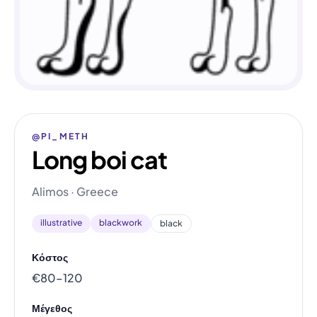
@PI_METH
Long boi cat
Alimos · Greece
illustrative
blackwork
black
Κόστος
€80–120
Μέγεθος