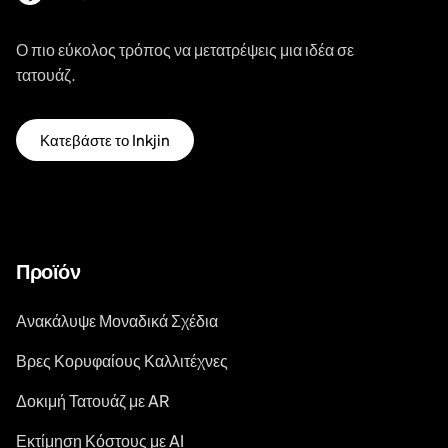
Ο πιο εύκολος τρόπος να μετατρέψεις μια ιδέα σε
τατουάζ.
Κατεβάστε το Inkjin
Προϊόν
Ανακάλυψε Μοναδικά Σχέδια
Βρες Κορυφαίους Καλλιτέχνες
Δοκιμή Τατουάζ με AR
Εκτίμηση Κόστους με AI