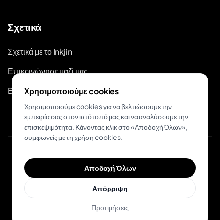
Σχετικά
Σχετικά με το Inkjin
Επικοινώνησε μαζί μας
Branding Kit
Χρησιμοποιούμε cookies
Χρησιμοποιούμε cookies για να βελτιώσουμε την
εμπειρία σας στον ιστότοπό μας και να αναλύσουμε την
επισκεψιμότητα. Κάνοντας κλικ στο «Αποδοχή Όλων»,
συμφωνείς με τη χρήση cookies.
© 2026 Inkjin
Αποδοχή Όλων
Πολιτική Απορρήτου
Όροι Χρήσης
DSA
Cookies
Απόρριψη
Προτιμήσεις