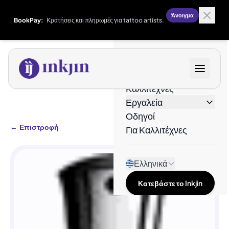
Άνοιγμα
BookPay:
Κρατήσεις και πληρωμές για tattoo artists.
Σχέδια
Καλλιτέχνες
Εργαλεία
Οδηγοί
←
Επιστροφή
Για Καλλιτέχνες
Ελληνικά
Κατεβάστε το Inkjin