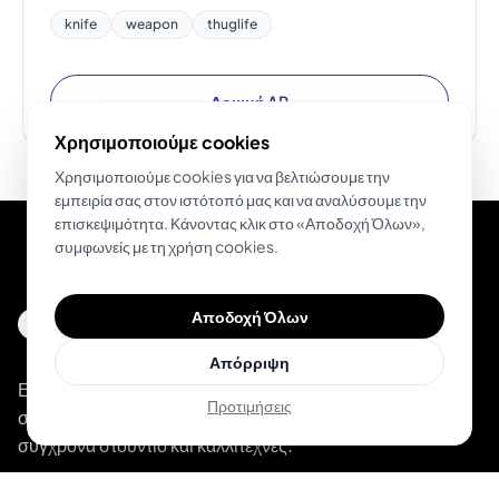
knife
weapon
thuglife
Δοκιμή AR
Χρησιμοποιούμε cookies
Χρησιμοποιούμε cookies για να βελτιώσουμε την
εμπειρία σας στον ιστότοπό μας και να αναλύσουμε την
επισκεψιμότητα. Κάνοντας κλικ στο «Αποδοχή Όλων»,
συμφωνείς με τη χρήση cookies.
Αποδοχή Όλων
Απόρριψη
Ενδυναμώνουμε tattoo artists και λάτρεις του τατουάζ
Προτιμήσεις
σε όλο τον κόσμο. Η ολοκληρωμένη πλατφόρμα για
σύγχρονα στούντιο και καλλιτέχνες.