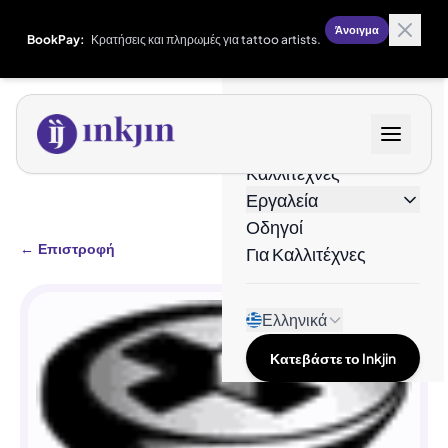
Άνοιγμα
BookPay:
Κρατήσεις και πληρωμές για tattoo artists.
Σχέδια
Καλλιτέχνες
Εργαλεία
Οδηγοί
←
Επιστροφή
Για Καλλιτέχνες
Ελληνικά
Κατεβάστε το Inkjin