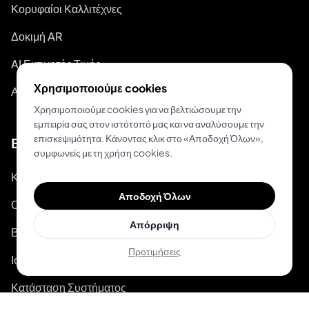
Κορυφαίοι Καλλιτέχνες
Δοκιμή AR
AI Εκτιμητής Τιμής
Χρησιμοποιούμε cookies
Αναζήτηση Σχεδίων Τατουάζ
Χρησιμοποιούμε cookies για να βελτιώσουμε την
εμπειρία σας στον ιστότοπό μας και να αναλύσουμε την
επισκεψιμότητα. Κάνοντας κλικ στο «Αποδοχή Όλων»,
Βοήθεια
συμφωνείς με τη χρήση cookies.
Κέντρο Βοήθειας
Αποδοχή Όλων
Οδηγοί Τατουάζ
Απόρριψη
Βίντεο-οδηγοί στο Youtube
Προτιμήσεις
Ιστολόγιο
Κατάσταση Συστήματος