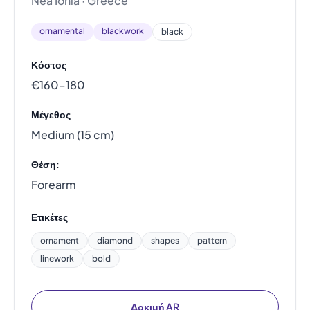
Nea Ionia · Greece
ornamental
blackwork
black
Κόστος
€160–180
Μέγεθος
Medium (15 cm)
Θέση:
Forearm
Ετικέτες
ornament
diamond
shapes
pattern
linework
bold
Δοκιμή AR