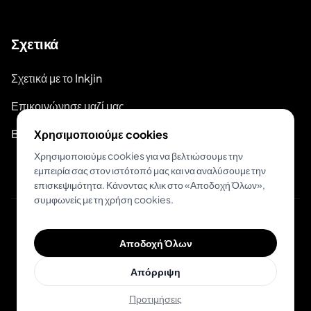
Σχετικά
Σχετικά με το Inkjin
Επικοινώνησε μαζί μας
Branding Kit
Χρησιμοποιούμε cookies
Χρησιμοποιούμε cookies για να βελτιώσουμε την
εμπειρία σας στον ιστότοπό μας και να αναλύσουμε την
επισκεψιμότητα. Κάνοντας κλικ στο «Αποδοχή Όλων»,
συμφωνείς με τη χρήση cookies.
© 2026 Inkjin
Αποδοχή Όλων
Πολιτική Απορρήτου
Όροι Χρήσης
DSA
Cookies
Απόρριψη
Προτιμήσεις