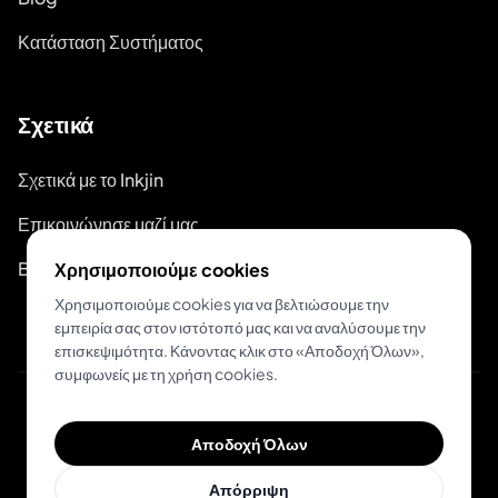
Κατάσταση Συστήματος
Σχετικά
Σχετικά με το Inkjin
Επικοινώνησε μαζί μας
Branding Kit
Χρησιμοποιούμε cookies
Χρησιμοποιούμε cookies για να βελτιώσουμε την
εμπειρία σας στον ιστότοπό μας και να αναλύσουμε την
επισκεψιμότητα. Κάνοντας κλικ στο «Αποδοχή Όλων»,
συμφωνείς με τη χρήση cookies.
© 2026 Inkjin
Αποδοχή Όλων
Πολιτική Απορρήτου
Όροι Χρήσης
DSA
Cookies
Απόρριψη