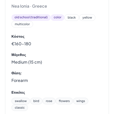
Nea Ionia · Greece
old school (traditional)
color
black
yellow
multicolor
Κόστος
€160–180
Μέγεθος
Medium (15 cm)
Θέση:
Forearm
Ετικέτες
swallow
bird
rose
flowers
wings
classic