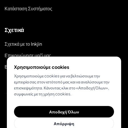
Κατάσταση Συστήματος
Σχετικά
Σχετικά με το Inkjin
Επικοινώνησε μαζί μας
Branding Kit
Χρησιμοποιούμε cookies
Χρησιμοποιούμε cookies για να βελτιώσουμε την
εμπειρία σας στον ιστότοπό μας και να αναλύσουμε την
επισκεψιμότητα. Κάνοντας κλικ στο «Αποδοχή Όλων»,
συμφωνείς με τη χρήση cookies.
© 2026 Inkjin
Αποδοχή Όλων
Πολιτική Απορρήτου
Όροι Χρήσης
DSA
Cookies
Απόρριψη