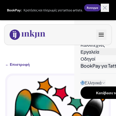
Άνοιγμα
BookPay:
Κρατήσεις και πληρωμές για tattoo artists.
Σχέδια
Καλλιτέχνες
Εργαλεία
Οδηγοί
←
Επιστροφή
BookPay για Tatt
Ελληνικά
Κατέβασε το