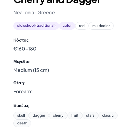
Nea Ionia · Greece
old school (traditional)
color
red
multicolor
Κόστος
€160–180
Μέγεθος
Medium (15 cm)
Θέση:
Forearm
Ετικέτες
skull
dagger
cherry
fruit
stars
classic
death