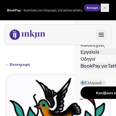
Άνοιγμα
BookPay:
Κρατήσεις και πληρωμές για tattoo artists.
Σχέδια
Καλλιτέχνες
Εργαλεία
Οδηγοί
←
Επιστροφή
BookPay για Tatt
Ελληνικά
Κατέβασε το