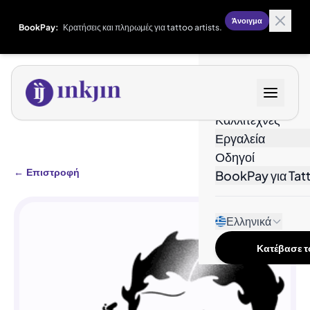
Άνοιγμα
BookPay:
Κρατήσεις και πληρωμές για tattoo artists.
Σχέδια
Καλλιτέχνες
Εργαλεία
Οδηγοί
←
Επιστροφή
BookPay για Tatt
Ελληνικά
Κατέβασε το