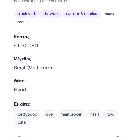
Nea Filadelfia · Greece
blackwork
dotwork
cartoon & comics
black
red
Κόστος
€100–150
Μέγεθος
Small (9 x 10 cm)
Θέση:
Hand
Ετικέτες
bettyboop
love
heartbroken
heart
two
cute