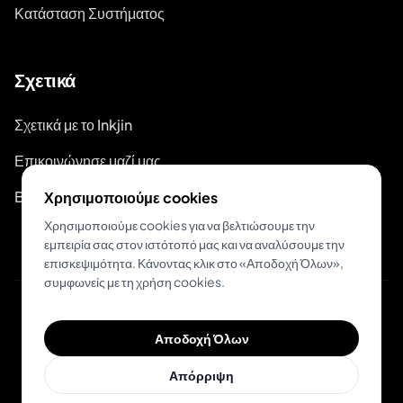
Κατάσταση Συστήματος
Σχετικά
Σχετικά με το Inkjin
Επικοινώνησε μαζί μας
Branding Kit
Χρησιμοποιούμε cookies
Χρησιμοποιούμε cookies για να βελτιώσουμε την
εμπειρία σας στον ιστότοπό μας και να αναλύσουμε την
επισκεψιμότητα. Κάνοντας κλικ στο «Αποδοχή Όλων»,
συμφωνείς με τη χρήση cookies.
© 2026 Inkjin
Αποδοχή Όλων
Πολιτική Απορρήτου
Όροι Χρήσης
DSA
Cookies
Απόρριψη