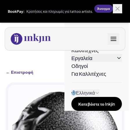
Άνοιγμα
BookPay:
Κρατήσεις και πληρωμές για tattoo artists.
Σχέδια
Καλλιτέχνες
Εργαλεία
Οδηγοί
←
Επιστροφή
Για Καλλιτέχνες
Ελληνικά
Κατεβάστε το Inkjin