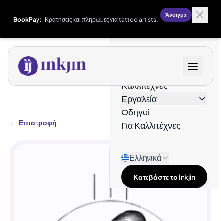
Άνοιγμα
BookPay:
Κρατήσεις και πληρωμές για tattoo artists.
Σχέδια
Καλλιτέχνες
Εργαλεία
Οδηγοί
←
Επιστροφή
Για Καλλιτέχνες
Ελληνικά
Κατεβάστε το Inkjin