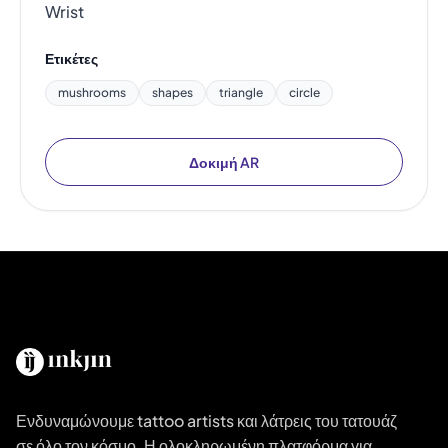
Wrist
Ετικέτες
mushrooms
shapes
triangle
circle
Δοκιμή AR
Ενδυναμώνουμε tattoo artists και λάτρεις του τατουάζ
σε όλο τον κόσμο. Η ολοκληρωμένη πλατφόρμα για