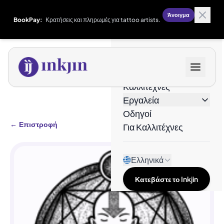
Άνοιγμα
BookPay:
Κρατήσεις και πληρωμές για tattoo artists.
Σχέδια
Καλλιτέχνες
Εργαλεία
Οδηγοί
←
Επιστροφή
Για Καλλιτέχνες
Ελληνικά
Κατεβάστε το Inkjin