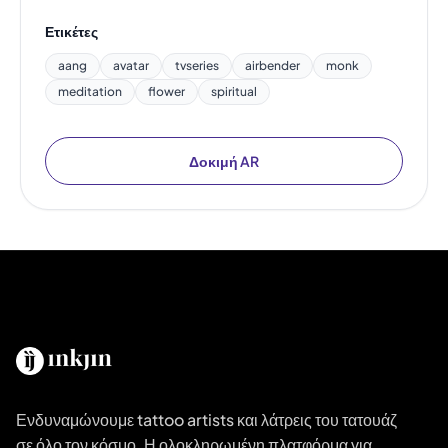
Ετικέτες
aang
avatar
tvseries
airbender
monk
meditation
flower
spiritual
Δοκιμή AR
Ενδυναμώνουμε tattoo artists και λάτρεις του τατουάζ
σε όλο τον κόσμο. Η ολοκληρωμένη πλατφόρμα για