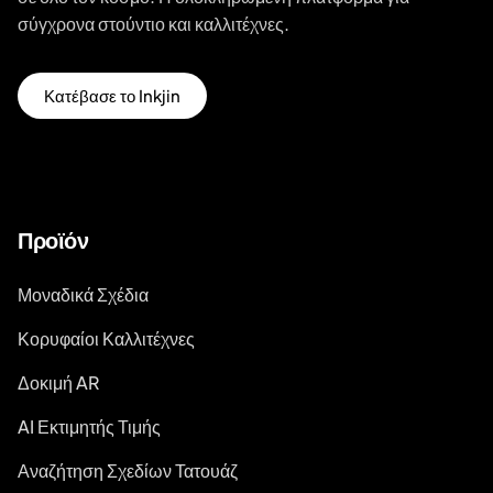
σύγχρονα στούντιο και καλλιτέχνες.
Κατέβασε το Inkjin
Προϊόν
Μοναδικά Σχέδια
Κορυφαίοι Καλλιτέχνες
Δοκιμή AR
AI Εκτιμητής Τιμής
Αναζήτηση Σχεδίων Τατουάζ