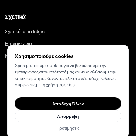
Σχετικά
Σχετικά με το Inkjin
Επικοινωνία
Κιτ Επωνυμίας
Χρησιμοποιούμε cookies
Χρησιμοποιούμε cookies για να βελτιώσουμε την
εμπειρία σας στον ιστότοπό μας και να αναλύσουμε την
επισκεψιμότητα. Κάνοντας κλικ στο «Αποδοχή Όλων»,
συμφωνείς με τη χρήση cookies.
© 2026 Inkjin
Αποδοχή Όλων
Πολιτική Απορρήτου
Όροι Χρήσης
Απόρριψη
Προτιμήσεις