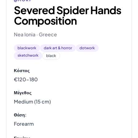
Severed Spider Hands
Composition
Nea Ionia · Greece
blackwork
dark art & horror
dotwork
sketchwork
black
Κόστος
€120–180
Μέγεθος
Medium (15 cm)
Θέση:
Forearm
Ετικέτες