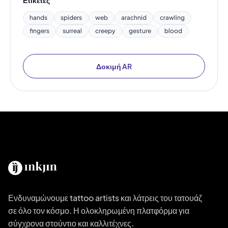
hands
spiders
web
arachnid
crawling
fingers
surreal
creepy
gesture
blood
Δοκιμή AR
Ενδυναμώνουμε tattoo artists και λάτρεις του τατουάζ
σε όλο τον κόσμο. Η ολοκληρωμένη πλατφόρμα για
σύγχρονα στούντιο και καλλιτέχνες.