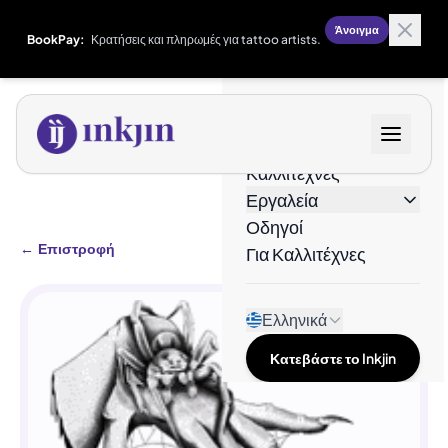
Άνοιγμα
BookPay:
Κρατήσεις και πληρωμές για tattoo artists.
Σχέδια
Καλλιτέχνες
Εργαλεία
Οδηγοί
←
Επιστροφή
Για Καλλιτέχνες
Ελληνικά
Κατεβάστε το Inkjin