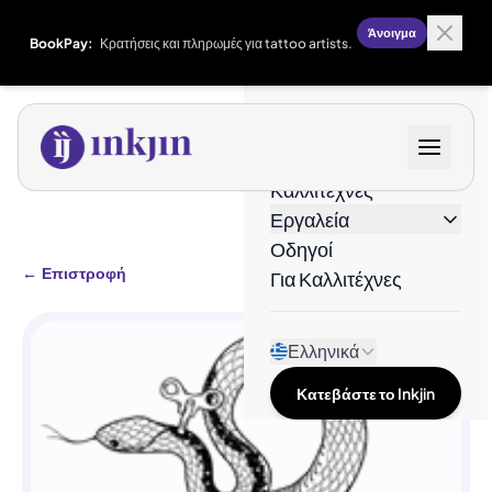
Άνοιγμα
BookPay:
Κρατήσεις και πληρωμές για tattoo artists.
Σχέδια
Καλλιτέχνες
Εργαλεία
Οδηγοί
←
Επιστροφή
Για Καλλιτέχνες
Ελληνικά
Κατεβάστε το Inkjin