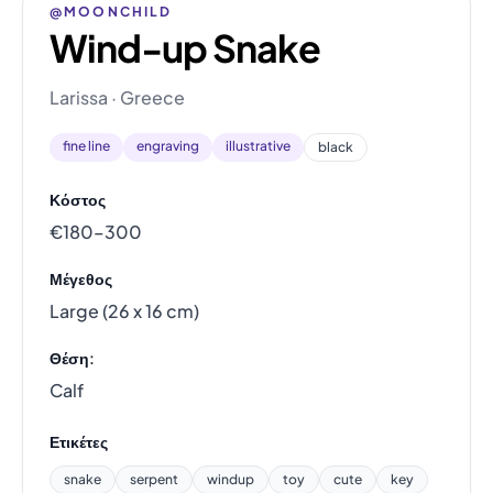
@MOONCHILD
Wind-up Snake
Larissa · Greece
fine line
engraving
illustrative
black
Κόστος
€180–300
Μέγεθος
Large (26 x 16 cm)
Θέση:
Calf
Ετικέτες
snake
serpent
windup
toy
cute
key