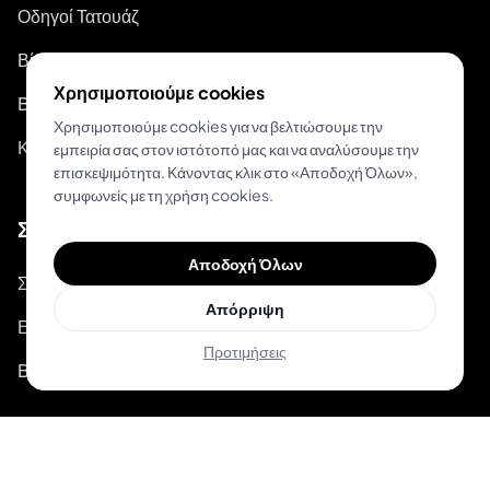
Οδηγοί Τατουάζ
Βίντεο-οδηγοί στο Youtube
Χρησιμοποιούμε cookies
Blog
Χρησιμοποιούμε cookies για να βελτιώσουμε την
Κατάσταση Συστήματος
εμπειρία σας στον ιστότοπό μας και να αναλύσουμε την
επισκεψιμότητα. Κάνοντας κλικ στο «Αποδοχή Όλων»,
συμφωνείς με τη χρήση cookies.
Σχετικά
Αποδοχή Όλων
Σχετικά με το Inkjin
Απόρριψη
Επικοινώνησε μαζί μας
Προτιμήσεις
Branding Kit