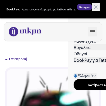
Άνοιγμα
BookPay:
Κρατήσεις και πληρωμές για tattoo artists.
Σχέδια
Καλλιτέχνες
Εργαλεία
Οδηγοί
←
Επιστροφή
BookPay για Tatt
Ελληνικά
Κατέβασε το