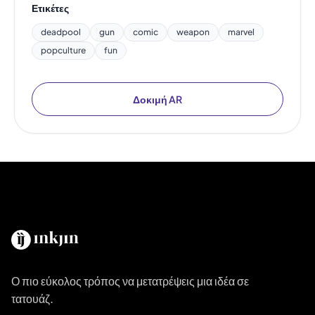
Ετικέτες
deadpool
gun
comic
weapon
marvel
popculture
fun
Δοκιμή AR
Ο πιο εύκολος τρόπος να μετατρέψεις μια ιδέα σε
τατουάζ.