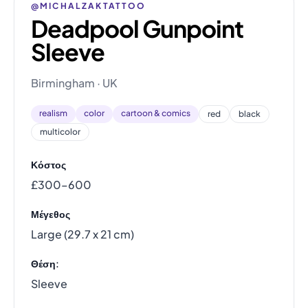
@MICHALZAKTATTOO
Deadpool Gunpoint
Sleeve
Birmingham · UK
realism
color
cartoon & comics
red
black
multicolor
Κόστος
£300–600
Μέγεθος
Large (29.7 x 21 cm)
Θέση:
Sleeve