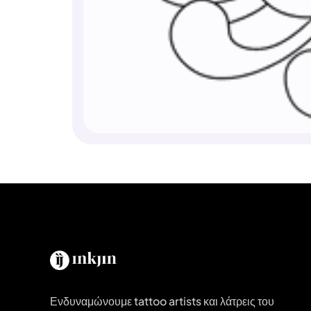
Ενδυναμώνουμε tattoo artists και λάτρεις του