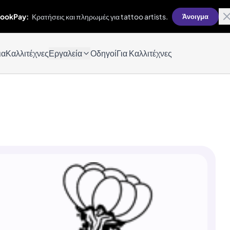
ookPay:
Κρατήσεις και πληρωμές για tattoo artists.
Άνοιγμα
ια
Καλλιτέχνες
Εργαλεία
Οδηγοί
Για Καλλιτέχνες