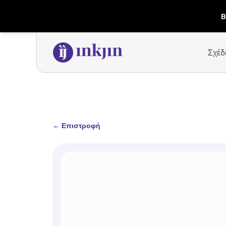
B
Σχέδ
←
Επιστροφή