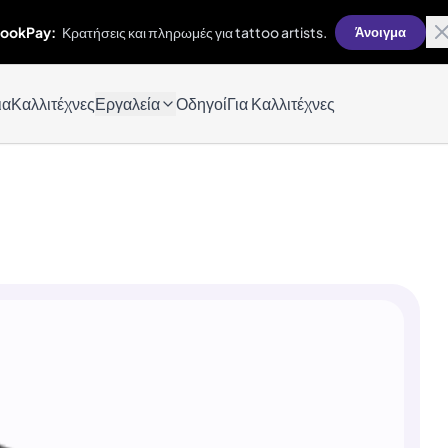
ookPay:
Κρατήσεις και πληρωμές για tattoo artists.
Άνοιγμα
ια
Καλλιτέχνες
Εργαλεία
Οδηγοί
Για Καλλιτέχνες