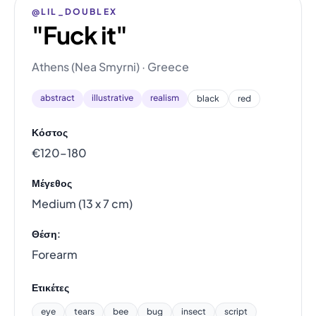
@LIL_DOUBLEX
"Fuck it"
Athens (Nea Smyrni) · Greece
abstract
illustrative
realism
black
red
Κόστος
€120–180
Μέγεθος
Medium (13 x 7 cm)
Θέση:
Forearm
Ετικέτες
eye
tears
bee
bug
insect
script