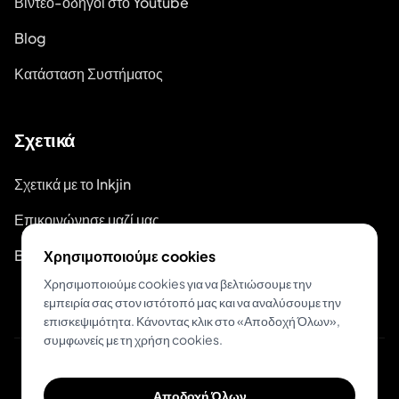
Βίντεο-οδηγοί στο Youtube
Blog
Κατάσταση Συστήματος
Σχετικά
Σχετικά με το Inkjin
Επικοινώνησε μαζί μας
Branding Kit
Χρησιμοποιούμε cookies
Χρησιμοποιούμε cookies για να βελτιώσουμε την
εμπειρία σας στον ιστότοπό μας και να αναλύσουμε την
επισκεψιμότητα. Κάνοντας κλικ στο «Αποδοχή Όλων»,
συμφωνείς με τη χρήση cookies.
© 2026 Inkjin
Αποδοχή Όλων