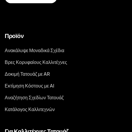
Προϊόν
Ανακάλυψε Μοναδικά Σχέδια
Βρες Κορυφαίους Καλλιτέχνες
Δοκιμή Τατουάζ με AR
Εκτίμηση Κόστους με AI
Αναζήτηση Σχεδίων Τατουάζ
Κατάλογος Καλλιτεχνών
Για Καλλιτέχνες Τατουάζ