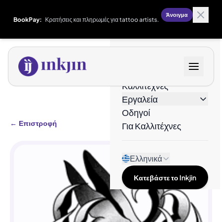
Άνοιγμα
BookPay:
Κρατήσεις και πληρωμές για tattoo artists.
Σχέδια
Καλλιτέχνες
Εργαλεία
Οδηγοί
←
Επιστροφή
Για Καλλιτέχνες
Ελληνικά
Κατεβάστε το Inkjin