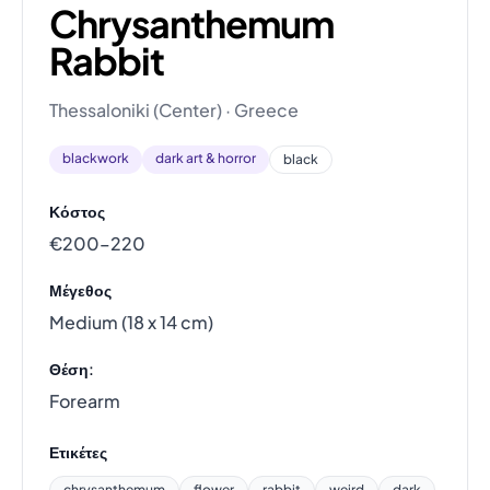
Chrysanthemum
Rabbit
Thessaloniki (Center) · Greece
blackwork
dark art & horror
black
Κόστος
€200–220
Μέγεθος
Medium (18 x 14 cm)
Θέση:
Forearm
Ετικέτες
chrysanthemum
flower
rabbit
weird
dark