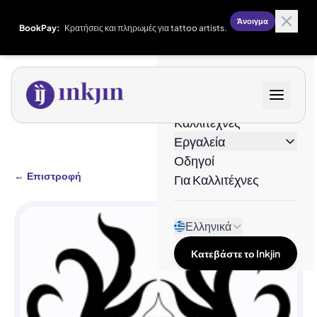
Άνοιγμα
BookPay:
Κρατήσεις και πληρωμές για tattoo artists.
Σχέδια
Καλλιτέχνες
Εργαλεία
Οδηγοί
←
Επιστροφή
Για Καλλιτέχνες
Ελληνικά
Κατεβάστε το Inkjin