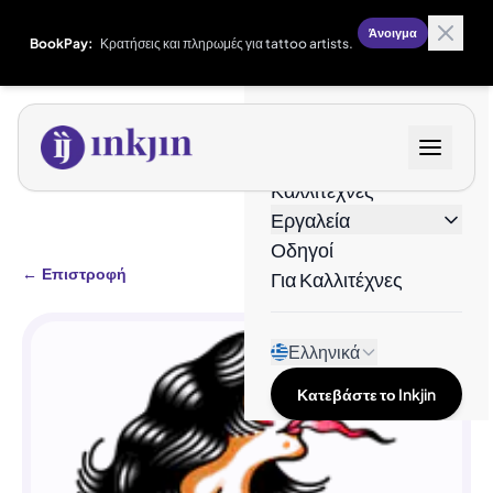
Άνοιγμα
BookPay:
Κρατήσεις και πληρωμές για tattoo artists.
Σχέδια
Καλλιτέχνες
Εργαλεία
Οδηγοί
←
Επιστροφή
Για Καλλιτέχνες
Ελληνικά
Κατεβάστε το Inkjin