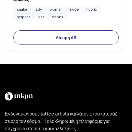
snake
lady
woman
nude
hybrid
serpent
hiss
boobs
Δοκιμή AR
Ενδυναμώνουμε tattoo artists και λάτρεις του τατουάζ
σε όλο τον κόσμο. Η ολοκληρωμένη πλατφόρμα για
σύγχρονα στούντιο και καλλιτέχνες.